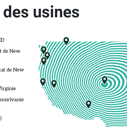
des usines
ID
irginie
nnsylvanie
)