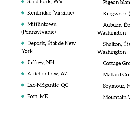
Sand Fork, WV
Pigeon blan
Kenbridge (Virginie)
Kingwood (
Mifflintown
Auburn, État de
(Pennsylvanie)
Washington
Deposit, État de New
Shelton, État de
York
Washington
Jaffrey, NH
Cottage Gr
Afficher Low, AZ
Mallard Cr
Lac-Mégantic, QC
Seymour, 
Fort, ME
Mountain 