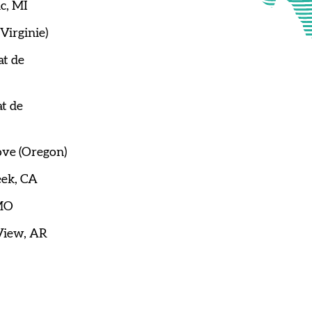
c, MI
Virginie)
ove (Oregon)
eek, CA
MO
View, AR