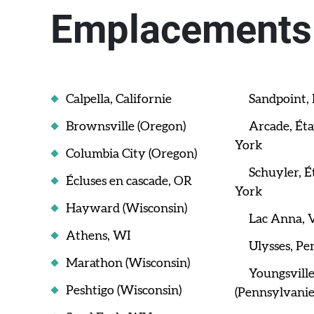
Emplacements 
Calpella, Californie
Sandpoint, 
Brownsville (Oregon)
Arcade, État de New
York
Columbia City (Oregon)
Schuyler, État de New
Écluses en cascade, OR
York
Hayward (Wisconsin)
Lac Anna, V
Athens, WI
Ulysses, Pe
Marathon (Wisconsin)
Youngsville
Peshtigo (Wisconsin)
(Pennsylvanie