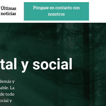
Póngase en contacto con
Últimas
noticias
nosotros
l y social
 demás y
able. La
 de todo
ocial y