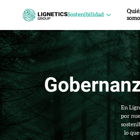
Quié
Sostenibilidad
somo
Gobernanz
En Lign
por nue
sosteni
lo que